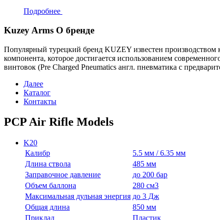
Подробнее
Kuzey Arms
О бренде
Популярный турецкий бренд KUZEY известен производством к
компонента, которое достигается использованием современного
винтовок (Pre Charged Pneumatics англ. пневматика с предвари
Далее
Каталог
Контакты
PCP Air Rifle Models
K20
Калибр
5.5 мм / 6.35 мм
Длина ствола
485 мм
Заправочное давление
до 200 бар
Объем баллона
280 см3
Максимальная дульная энергия
до 3 Дж
Общая длина
850 мм
Приклад
Пластик